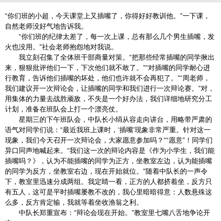
“你们班的小超，今天课堂上又插嘴了，你得好好教训他。”一下课，
自然老师没好气地告诉我。
“你们班的纪律太差了，每一次上课，总有那么几个男生插嘴，发
火也没用。”社会老师抱怨地对我说。
我立刻召集了全体班干部商量对策。“把那些经常插嘴的同学揪出
来，狠狠批评他们一下，下次他们就不敢了。”“对插嘴的同学耐心进
行教育，告诉他们插嘴的坏处，他们也许就不会再犯了。”“周老师，
我们建议开一次辩论会，让插嘴的同学和我们进行一次辩论赛。”对，
用集体的力量去战胜顽敌，不失是一个好办法，我们详细地研究分工
计划，准备在班队会上打一个漂亮仗。
星期三的下午班队会，中队长小绢从容走向讲台，用略带严肃的
语气对同学们说：“最近我班上课时，‘插嘴’现象非常严重。针对这一
现象，我们今天召开一次辩论会，大家愿意参加吗？““愿意”！同学们
异口同声地喊起来。“我们这一次的辩论内容是《作为小学生，我们能
插嘴吗？》，认为不能插嘴的同学为正方，坐教室左边，认为能插嘴
的同学为反方，坐教室右边，现在开始就位。”随着中队长的一声令
下，教室里迅速分成两组。我定睛一看，正方的人都挤着坐，反方只
有五人，这可是平时插嘴屡教不改的，我心里暗暗得意：人数悬殊这
么多，反方肯定输，我就等着坐收渔翁之利。
中队长郑重宣布：“辩论会现在开始。”教室里七嘴八舌地争论开