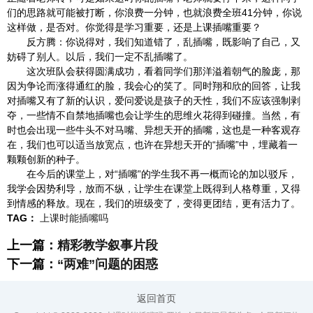
们的思路就可能被打断，你浪费一分钟，也就浪费全班41分钟，你说
这样做，是否对。你觉得是学习重要，还是上课插嘴重要？
反方腾：你说得对，我们知道错了，乱插嘴，既影响了自己，又
妨碍了别人。以后，我们一定不乱插嘴了。
这次班队会获得圆满成功，看着同学们那洋溢着朝气的脸庞，那
因为争论而涨得通红的脸，我会心的笑了。同时翔和欣的回答，让我
对插嘴又有了新的认识，爱问爱说是孩子的天性，我们不应该强制剥
夺，一些情不自禁地插嘴也会让学生的思维火花得到碰撞。当然，有
时也会出现一些牛头不对马嘴、异想天开的插嘴，这也是一种客观存
在，我们也可以适当放宽点，也许在异想天开的“插嘴”中，埋藏着一
颗颗创新的种子。
在今后的课堂上，对“插嘴”的学生我不再一概而论的加以驳斥，
我学会因势利导，放而不纵，让学生在课堂上既得到人格尊重，又得
到情感的释放。现在，我们的班级变了，变得更团结，更有活力了。
TAG：
上课时能插嘴吗
上一篇：
精彩教学叙事片段
下一篇：
“两难”问题的困惑
返回首页