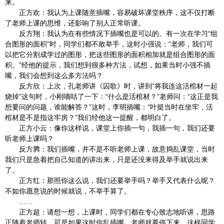
来。
正方欢：我认为上课随意插嘴，容易破坏课堂秩序，这不仅打断
了老师上课的思维，还影响了别人正常听课。
反方翔：我认为在有些情况下插嘴也是可以的。有一次在学习“组
合图形的面积”时，同学们都不敢举手，这时小强说：“老师，我们可
以把它分割成学过的图形，把这些图形的面积相加就是组合图形的面
积。”经他的提示，我们想到很多种方法，试想，如果当时小强不插
嘴，我们会想到这么多方法吗？
反方欣：上次，孔老师讲《囚歌》时，讲到“将我连这活棺材一起
烧掉”这句时，小刚嘀咕了一下：“什么是活棺材？”老师问：“这正是我
想要问的问题，谁能解答？”这时，李明插嘴：“叶挺当时在坐牢，活
棺材是不是指这牢房？”我们经他这一提醒，都明白了。
正方小云：像你这样说，课堂上你插一句，我插一句，我们还要
听老师上课吗？
反方腾：我们插嘴，并不是不听老师上课，故意捣乱课堂，当时
我们只是急着把自己知道的讲出来，只是还没来得及举手就说出来
了。
正方红：那照你这么说，我们还要举手吗？举手又代表什么呢？
不如你愿意说的时候就说，不举手算了。
……
正方超：请想一想，上课时，同学们都在专心致志地听讲，思路
正随着老师转，可是如果这时你乱插嘴，老师就要停下来，这样同学